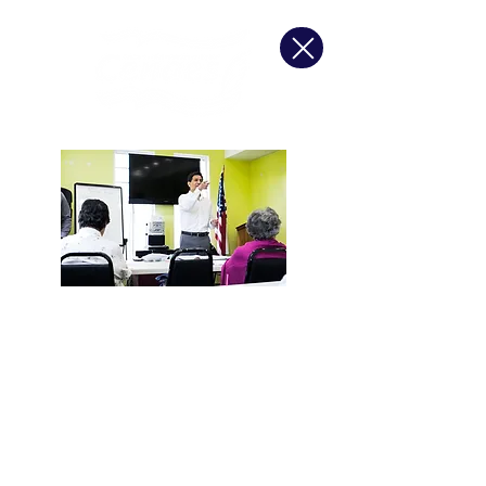
El paquete Make an Impact
proporcionará a nuestra
organización herramientas de
medios digitales esenciales
(computadoras portátiles, pantallas
de televisión y tecnología educativa)