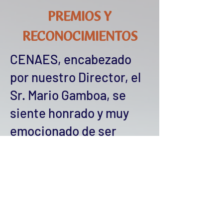
PREMIOS Y
RECONOCIMIENTOS
CENAES
, encabezado
por nuestro Director, el
Sr. Mario Gamboa, se
siente honrado y muy
emocionado de ser
reconocido por el arduo
trabajo de alfabetización
de la comunidad latina,
actividad que se realiza
desde hace 20 años en el